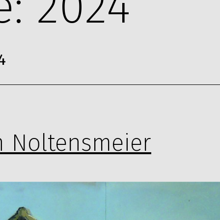
e:
2024
4
n Noltensmeier