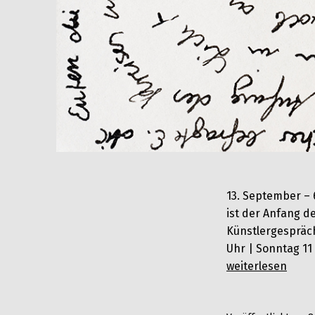
13. September – 
ist der Anfang de
Künstlergespräc
Uhr | Sonntag 11
Esther
weiterlesen
und
Peter