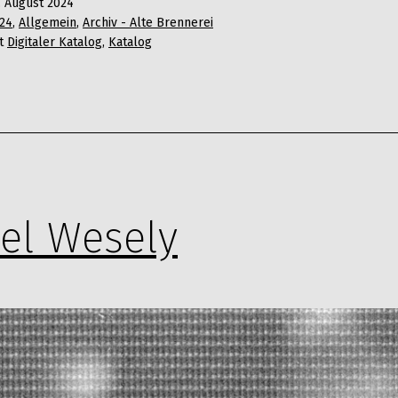
. August 2024
24
,
Allgemein
,
Archiv - Alte Brennerei
it
Digitaler Katalog
,
Katalog
el Wesely