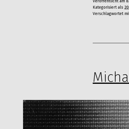
Zahel
Veröffentlicht am
8
Kategorisiert als
20
Verschlagwortet m
Micha