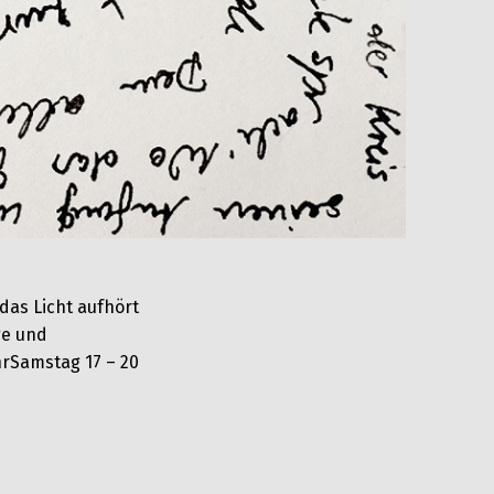
das Licht aufhört
age und
hrSamstag 17 – 20