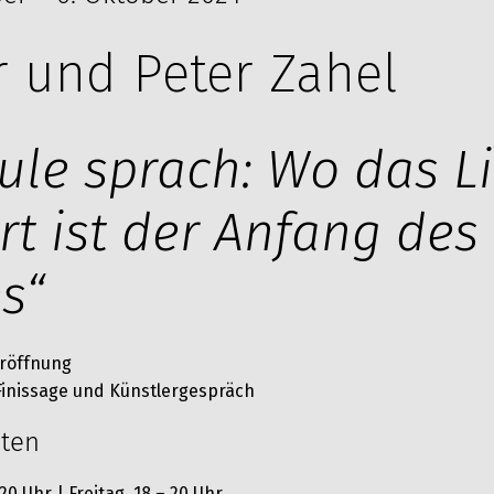
r und Peter Zahel
Eule sprach: Wo das L
rt ist der Anfang des
s“
 Eröffnung
: Finissage und Künstlergespräch
iten
20 Uhr | Freitag 18 – 20 Uhr