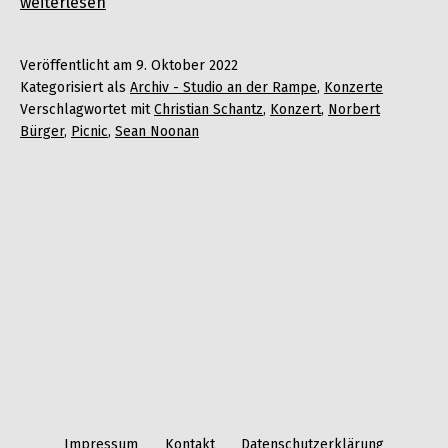
Sean
weiterlesen
Noonan
&
Veröffentlicht am
9. Oktober 2022
Picnic
Kategorisiert als
Archiv - Studio an der Rampe
,
Konzerte
|
Verschlagwortet mit
Christian Schantz
,
Konzert
,
Norbert
Konzert
Bürger
,
Picnic
,
Sean Noonan
Impressum
Kontakt
Datenschutzerklärung