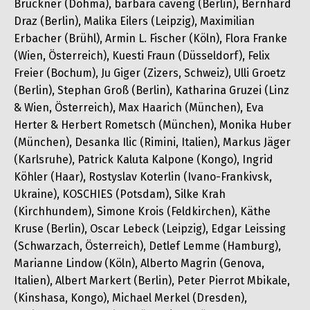
Brückner (Dohma), barbara caveng (Berlin), Bernhard
Draz (Berlin), Malika Eilers (Leipzig), Maximilian
Erbacher (Brühl), Armin L. Fischer (Köln), Flora Franke
(Wien, Österreich), Kuesti Fraun (Düsseldorf), Felix
Freier (Bochum), Ju Giger (Zizers, Schweiz), Ulli Groetz
(Berlin), Stephan Groß (Berlin), Katharina Gruzei (Linz
& Wien, Österreich), Max Haarich (München), Eva
Herter & Herbert Rometsch (München), Monika Huber
(München), Desanka Ilic (Rimini, Italien), Markus Jäger
(Karlsruhe), Patrick Kaluta Kalpone (Kongo), Ingrid
Köhler (Haar), Rostyslav Koterlin (Ivano-Frankivsk,
Ukraine), KOSCHIES (Potsdam), Silke Krah
(Kirchhundem), Simone Krois (Feldkirchen), Käthe
Kruse (Berlin), Oscar Lebeck (Leipzig), Edgar Leissing
(Schwarzach, Österreich), Detlef Lemme (Hamburg),
Marianne Lindow (Köln), Alberto Magrin (Genova,
Italien), Albert Markert (Berlin), Peter Pierrot Mbikale,
(Kinshasa, Kongo), Michael Merkel (Dresden),