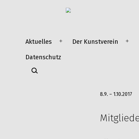
Zum
Inhalt
springen
Aktuelles
Der Kunstverein
Menü
Men
öffnen
öffn
Datenschutz
Suchen …
8.9. – 1.10.2017
Mitglied