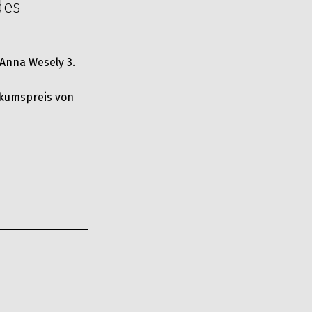
des
, Anna Wesely 3.
ikumspreis von