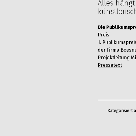
Alles häng
künstlerisc
Die Publikumspr
Preis
1. Publikumsprei
der Firma Boesne
Projektleitung M
Pressetext
Kategorisiert 