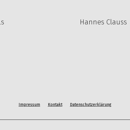
on
ls
Hannes Clauss 
Impressum
Kontakt
Datenschutzerklärung