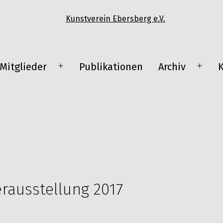
Mitglieder
Publikationen
Archiv
ü
Menü
Menü
en
öffnen
öffnen
erausstellung 2017