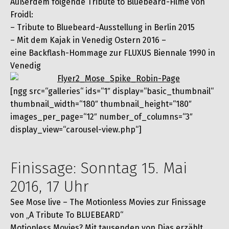
Außerdem folgende Tribute to Bluebeard-Filme von
Froidl:
– Tribute to Bluebeard-Ausstellung in Berlin 2015
– Mit dem Kajak in Venedig Ostern 2016 –
eine Backflash-Hommage zur FLUXUS Biennale 1990 in
Venedig
[ngg src=“galleries“ ids=“1″ display=“basic_thumbnail“
thumbnail_width=“180″ thumbnail_height=“180″
images_per_page=“12″ number_of_columns=“3″
display_view=“carousel-view.php“]
Finissage: Sonntag 15. Mai
2016, 17 Uhr
See Mose live – The Motionless Movies zur Finissage
von „A Tribute To BLUEBEARD“
Motionless Movies? Mit tausenden von Dias erzählt