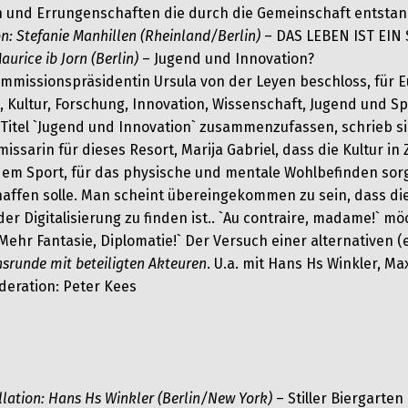
n und Errungenschaften die durch die Gemeinschaft entstan
n: Stefanie Manhillen (Rheinland/Berlin)
– DAS LEBEN IST EIN 
aurice ib Jorn (Berlin)
– Jugend und Innovation?
mmissionspräsidentin Ursula von der Leyen beschloss, für E
, Kultur, Forschung, Innovation, Wissenschaft, Jugend und Sp
Titel `Jugend und Innovation` zusammenzufassen, schrieb si
ssarin für dieses Resort, Marija Gabriel, dass die Kultur in 
em Sport, für das physische und mentale Wohlbefinden sor
haffen solle. Man scheint übereingekommen zu sein, dass di
r Digitalisierung zu finden ist.. `Au contraire, madame!` m
Mehr Fantasie, Diplomatie!` Der Versuch einer alternativen (
nsrunde mit beteiligten Akteuren
. U.a. mit Hans Hs Winkler, Ma
deration: Peter Kees
llation: Hans Hs Winkler (Berlin/New York)
– Stiller Biergarten