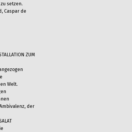
zu setzen.
d, Caspar de
NSTALLATION ZUM
d angezogen
de
en Welt.
gen
nnen
 Ambivalenz, der
SALAT
ie