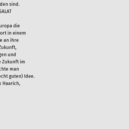
den sind.
SALAT
uropa die
ort in einem
e an ihre
Zukunft,
gen und
e Zukunft im
öchte man
echt guten) Idee.
x Haarich,