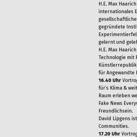
H.E. Max Haarich 
internationales 
gesellschaftlich
gegründete Insti
Experimentierfel
gelernt und gele
H.E. Max Haarich
Technologie mit F
Künstlerrepublik
für Angewandte 
16.40 Uhr
Vortra
für’s Klima & we
Raum erleben w
Fake News Everyw
Freundlichsein.
David Lipgens ist
Communities.
17.20 Uhr
Vortra