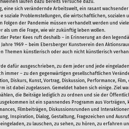
hweinen laufen dazu bereits Versuche dazu.
ng, eine sich verändernde Arbeitswelt, ein rasant wachsender
soziale Problemstellungen, die wirtschaftlichen, sozialen 
en Folgen der Pandemie müssen verhandelt werden und viele
 als um die Frage, wie wir zukünftig leben wollen.
tler Peter Kees ruft deshalb – in Erinnerung an den legen
 Jahre 1969 – beim Ebersberger Kunstverein den Aktionsrau
en Themen künstlerisch oder auch nicht künstlerisch verha
rde dafür ausgeschrieben, zu dem jeder und jede eingeladen 
ch immer – zu den gegenwärtigen gesellschaftlichen Veränd
tion, Diskurs, Kunst, Vortrag, Diskussion, Performance, Film,
rm ist dabei zugelassen. Gemeldet haben sich einige. Ziel wa
ählen, die Beiträge lediglich zu ordnen und sie der Öffentlic
usgekommen ist ein spannendes Programm aus Vorträgen, k
mances, Filmbeiträgen, Diskussionsrunden und Interaktionen
ng, Inspiration, Dialog, Gestaltung, Fragezeichen und Ausru
 eingeladen, zu lauschen, zu sehen, zu hören, zu erfahren un