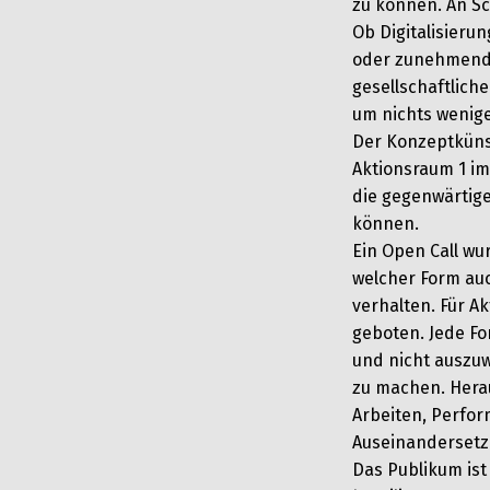
zu können. An Sc
Ob Digitalisieru
oder zunehmende 
gesellschaftlich
um nichts weniger
Der Konzeptküns
Aktionsraum 1 im
die gegenwärtig
können.
Ein Open Call wu
welcher Form au
verhalten. Für Ak
geboten. Jede Fo
und nicht auszuw
zu machen. Hera
Arbeiten, Perfor
Auseinandersetzu
Das Publikum ist