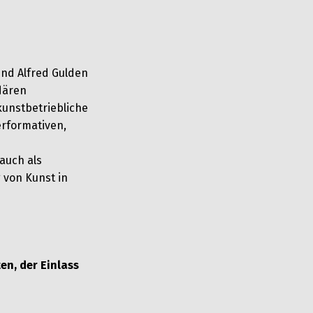
und Alfred Gulden
ndären
kunstbetriebliche
rformativen,
auch als
 von Kunst in
en, der Einlass