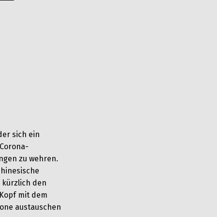
der sich ein
 Corona-
ngen zu wehren.
chinesische
 kürzlich den
 Kopf mit dem
hone austauschen