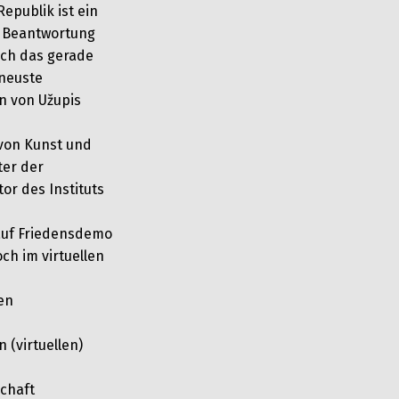
Republik ist ein
r Beantwortung
ich das gerade
 neuste
n von Užupis
 von Kunst und
ter der
or des Instituts
uf Friedensdemo
ch im virtuellen
en
 (virtuellen)
chaft