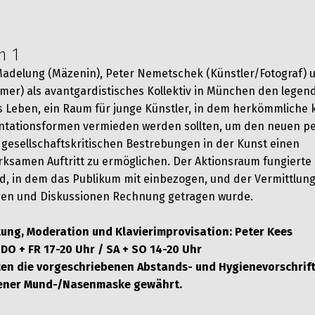
m 1
Madelung (Mäzenin), Peter Nemetschek (Künstler/Fotograf) 
Filmer) als avantgardistisches Kollektiv in München den lege
s Leben, ein Raum für junge Künstler, in dem herkömmliche 
ntationsformen vermieden werden sollten, um den neuen pe
d gesellschaftskritischen Bestrebungen in der Kunst einen
irksamen Auftritt zu ermöglichen. Der Aktionsraum fungierte 
d, in dem das Publikum mit einbezogen, und der Vermittlung
gen und Diskussionen Rechnung getragen wurde.
tung, Moderation und Klavierimprovisation: Peter Kees
DO + FR 17-20 Uhr / SA + SO 14-20 Uhr
lten die vorgeschriebenen Abstands- und Hygienevorschrift
gener Mund-/Nasenmaske gewährt.