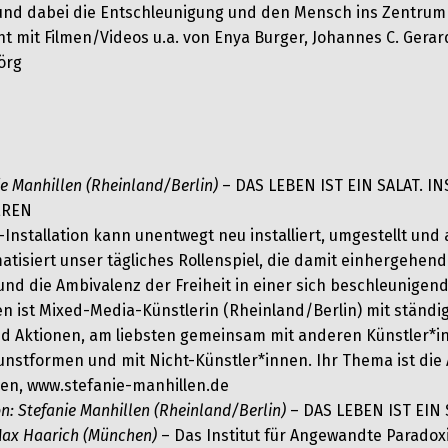
und dabei die Entschleunigung und den Mensch ins Zentrum 
t mit Filmen/Videos u.a. von Enya Burger, Johannes C. Gerar
örg
ie Manhillen (Rheinland/Berlin)
– DAS LEBEN IST EIN SALAT. I
EREN
Installation kann unentwegt neu installiert, umgestellt un
atisiert unser tägliches Rollenspiel, die damit einhergehen
nd die Ambivalenz der Freiheit in einer sich beschleunigend
en ist Mixed-Media-Künstlerin (Rheinland/Berlin) mit ständi
nd Aktionen, am liebsten gemeinsam mit anderen Künstler*i
nstformen und mit Nicht-Künstler*innen. Ihr Thema ist die
xen, www.stefanie-manhillen.de
n: Stefanie Manhillen (Rheinland/Berlin)
– DAS LEBEN IST EIN 
Max Haarich (München)
– Das Institut für Angewandte Paradox