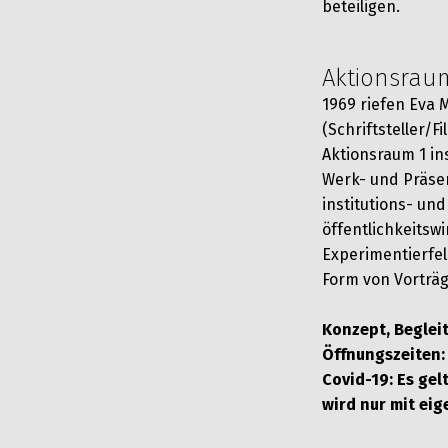
beteiligen.
Aktionsrau
1969 riefen Eva 
(Schriftsteller/
Aktionsraum 1 in
Werk- und Präse
institutions- un
öffentlichkeitsw
Experimentierfel
Form von Vorträ
Konzept, Beglei
Öffnungszeiten: 
Covid-19: Es ge
wird nur mit ei