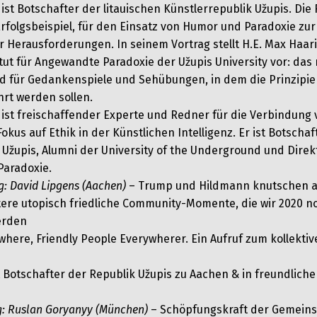
ist Botschafter der litauischen Künstlerrepublik Užupis. Die 
Erfolgsbeispiel, für den Einsatz von Humor und Paradoxie zu
er Herausforderungen. In seinem Vortrag stellt H.E. Max Haar
tut für Angewandte Paradoxie der Užupis University vor: das
d für Gedankenspiele und Sehübungen, in dem die Prinzipie
hrt werden sollen.
 ist freischaffender Experte und Redner für die Verbindung
okus auf Ethik in der Künstlichen Intelligenz. Er ist Botschaf
 Užupis, Alumni der University of the Underground und Direkt
Paradoxie.
g: David Lipgens (Aachen)
– Trump und Hildmann knutschen a
itere utopisch friedliche Community-Momente, die wir 2020 no
erden
here, Friendly People Everywherer. Ein Aufruf zum kollektiv
 Botschafter der Republik Užupis zu Aachen & in freundlichen
g: Ruslan Goryanyy (München)
– Schöpfungskraft der Gemeins