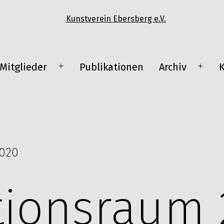
Mitglieder
Publikationen
Archiv
ü
Menü
Menü
en
öffnen
öffne
2020
tionsraum 