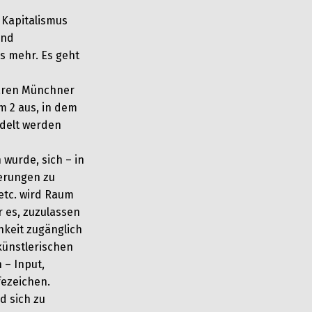
 Kapitalismus
und
s mehr. Es geht
dären Münchner
m 2 aus, in dem
ndelt werden
wurde, sich – in
erungen zu
 etc. wird Raum
r es, zuzulassen
hkeit zugänglich
ünstlerischen
 – Input,
fezeichen.
d sich zu